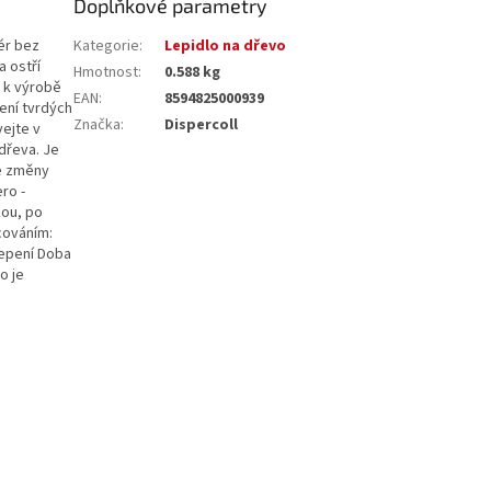
Doplňkové parametry
iér bez
Kategorie
:
Lepidlo na dřevo
a ostří
Hmotnost
:
0.588 kg
, k výrobě
EAN
:
8594825000939
pení tvrdých
Značka
:
Dispercoll
vejte v
dřeva. Je
né změny
ro -
kou, po
cováním:
lepení Doba
o je