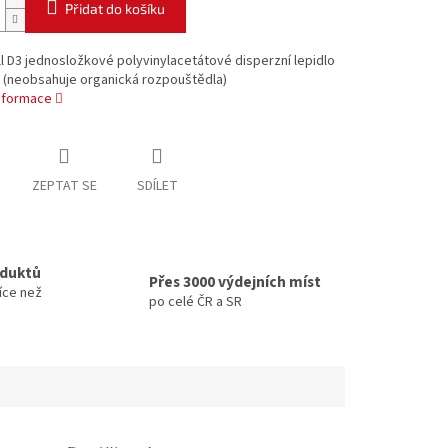
Přidat do košíku
l D3 jednosložkové polyvinylacetátové disperzní lepidlo
. (neobsahuje organická rozpouštědla)
informace
ZEPTAT SE
SDÍLET
oduktů
Přes 3000 výdejních míst
íce než
po celé ČR a SR