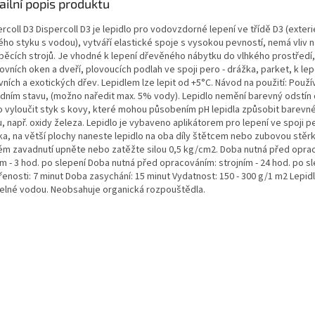
ailní popis produktu
rcoll D3 Dispercoll D3 je lepidlo pro vodovzdorné lepení ve třídě D3 (exter
ého styku s vodou), vytváří elastické spoje s vysokou pevností, nemá vliv n
běcích strojů. Je vhodné k lepení dřevěného nábytku do vlhkého prostředí
vních oken a dveří, plovoucích podlah ve spoji pero - drážka, parket, k le
ních a exotických dřev. Lepidlem lze lepit od +5°C. Návod na použití: Použí
dním stavu, (možno naředit max. 5% vody). Lepidlo nemění barevný odstín 
o vyloučit styk s kovy, které mohou působením pH lepidla způsobit barev
, např. oxidy železa. Lepidlo je vybaveno aplikátorem pro lepení ve spoji pe
ka, na větší plochy naneste lepidlo na oba díly štětcem nebo zubovou stěr
ém zavadnutí upněte nebo zatěžte silou 0,5 kg/cm2. Doba nutná před opra
ím - 3 hod. po slepení Doba nutná před opracováním: strojním - 24 hod. po s
enosti: 7 minut Doba zasychání: 15 minut Vydatnost: 150 - 300 g/1 m2 Lepidl
telné vodou. Neobsahuje organická rozpouštědla.