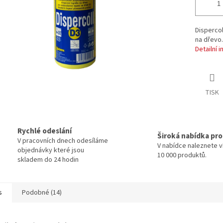
Dispercol
na dřevo
Detailní 
TISK
Rychlé odeslání
Široká nabídka pr
V pracovních dnech odesíláme
V nabídce naleznete v
objednávky které jsou
10 000 produktů.
skladem do 24 hodin
s
Podobné (14)