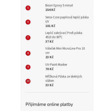
Bison Epoxy 5 minut
154 Kč
Sensi-Core papírová lepící páska
UV
101 Kč
Lepící zakrývací Profi páska
4510 do 80°C
37 Kč
Váleček Mini MicroLine Pro 10
cm
23 Kč
UV-Paint-Masker
70 Kč
Mřížková Páska ze skelných
vláken
33 Kč
Přijímáme online platby