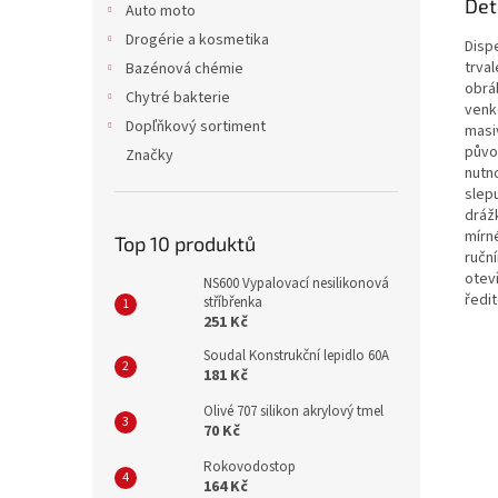
Det
Auto moto
Drogérie a kosmetika
Dispe
trval
Bazénová chémie
obrá
Chytré bakterie
venko
Dopľňkový sortiment
masiv
půvo
Značky
nutn
slepu
dráž
mírn
Top 10 produktů
ručn
otevř
NS600 Vypalovací nesilikonová
ředi
stříbřenka
251 Kč
Soudal Konstrukční lepidlo 60A
181 Kč
Olivé 707 silikon akrylový tmel
70 Kč
Rokovodostop
164 Kč