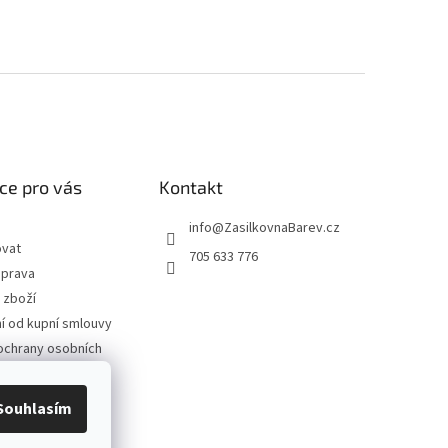
ce pro vás
Kontakt
info
@
ZasilkovnaBarev.cz
ovat
705 633 776
oprava
 zboží
 od kupní smlouvy
ochrany osobních
podmínky
Souhlasím