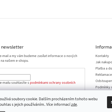
 newsletter
Informa
 e-mail a my vám budeme zasílat informace o nových
Kontakty
 na našem e-shopu.
Jak nakup
Platba a d
Reklamace
Odstoupení
e-mailu souhlasíte s
podmínkami ochrany osobních
Podmínky 
údajů
Obchodní 
oužívá soubory cookie. Dalším procházením tohoto webu
ÁSIT SE
ouhlas s jejich používáním.. Více informací
zde
.