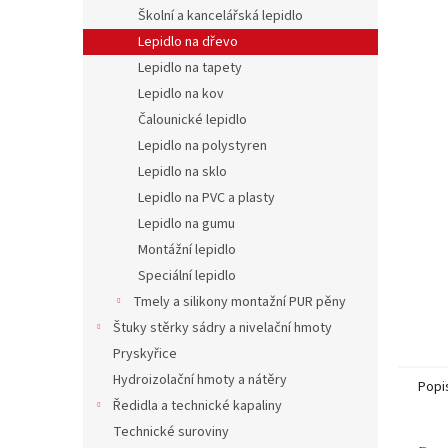
n
Školní a kancelářská lepidlo
e
Lepidlo na dřevo
l
Lepidlo na tapety
Lepidlo na kov
Čalounické lepidlo
Lepidlo na polystyren
Lepidlo na sklo
Lepidlo na PVC a plasty
Lepidlo na gumu
Montážní lepidlo
Speciální lepidlo
Tmely a silikony montažní PUR pěny
Štuky stěrky sádry a nivelační hmoty
Pryskyřice
Hydroizolační hmoty a nátěry
Popi
Ředidla a technické kapaliny
Technické suroviny