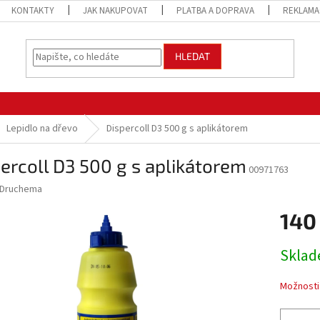
KONTAKTY
JAK NAKUPOVAT
PLATBA A DOPRAVA
REKLAMA
HLEDAT
Lepidlo na dřevo
Dispercoll D3 500 g s aplikátorem
ercoll D3 500 g s aplikátorem
00971763
Druchema
140
Měrná
Skla
cena:
Možnosti