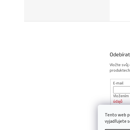
Z
á
p
a
t
Odebírat
í
Vložte svůj
produktech
E-mail
Vložením 
údajů
Tento web p
PŘIHL
vyjadřujete s