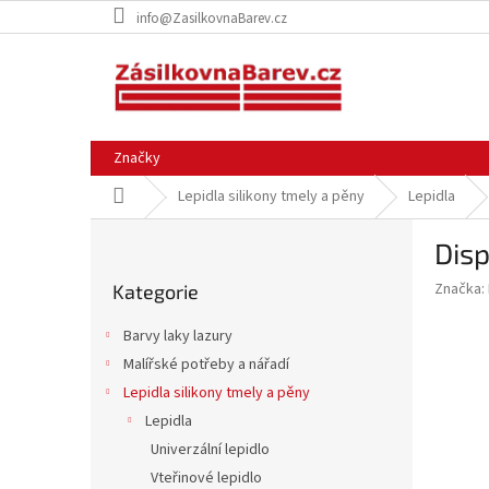
Přejít
info@ZasilkovnaBarev.cz
na
obsah
Značky
Domů
Lepidla silikony tmely a pěny
Lepidla
P
Disp
o
Přeskočit
s
Značka:
Kategorie
kategorie
t
r
Barvy laky lazury
a
Malířské potřeby a nářadí
n
Lepidla silikony tmely a pěny
n
í
Lepidla
p
Univerzální lepidlo
a
Vteřinové lepidlo