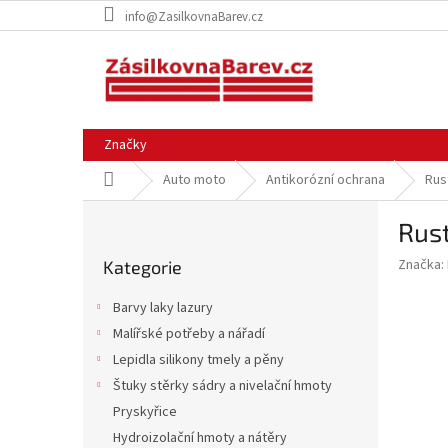
Přejít
info@ZasilkovnaBarev.cz
na
obsah
Značky
Domů
Auto moto
Antikorózní ochrana
Rus
P
Rust
o
Přeskočit
s
Značka:
Kategorie
kategorie
t
r
Barvy laky lazury
a
Malířské potřeby a nářadí
n
Lepidla silikony tmely a pěny
n
í
Štuky stěrky sádry a nivelační hmoty
p
Pryskyřice
a
Hydroizolační hmoty a nátěry