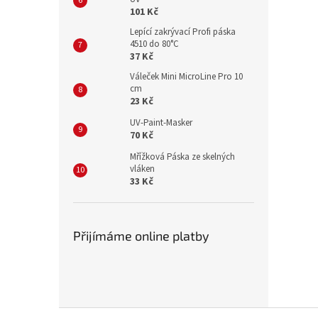
101 Kč
Lepící zakrývací Profi páska
4510 do 80°C
37 Kč
Váleček Mini MicroLine Pro 10
cm
23 Kč
UV-Paint-Masker
70 Kč
Mřížková Páska ze skelných
vláken
33 Kč
Přijímáme online platby
Z