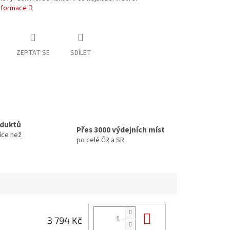
informace
ZEPTAT SE
SDÍLET
oduktů
Přes 3000 výdejních míst
íce než
po celé ČR a SR
Do košíku
3 794 Kč