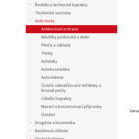
n
Ředidla a technické kapaliny
e
Technické suroviny
l
Auto moto
Antikorózní ochrana
Nástřiky podvozků a dutin
Plniče a základy
Tmely
Autolaky
Autokosmetika
Autochémie
Čističe odmašťovače leštěnky a
brusné pasty
Chladící kapaliny
Mazací a konzervovací přípravky
Varia
Ostatní
Drogérie a kosmetika
Bazénová chémie