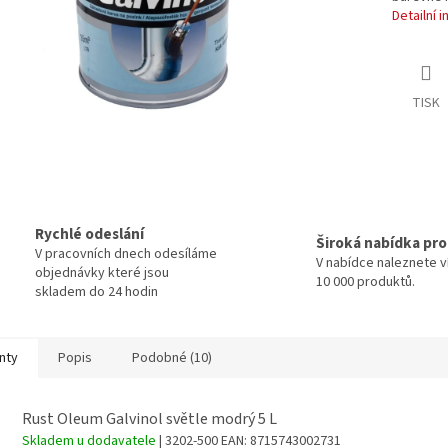
Detailní 
TISK
Rychlé odeslání
Široká nabídka pr
V pracovních dnech odesíláme
V nabídce naleznete v
objednávky které jsou
10 000 produktů.
skladem do 24 hodin
nty
Popis
Podobné (10)
Rust Oleum Galvinol světle modrý 5 L
Skladem u dodavatele
| 3202-500
EAN:
8715743002731