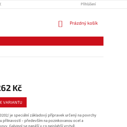
CE ZBOŽÍ
ODSTOUPENÍ OD KUPNÍ SMLOUVY
Přihlášení
PODMÍNKY OCHRANY O
NÁKUPNÍ
Prázdný košík
KOŠÍK
262 Kč
E VARIANTU
/3202/ je speciální základový přípravek určený na povrchy
u přilnavostí – především na pozinkovanou ocel a
ovy. Galvinol se nanáší v co nejslabší vrstvě.