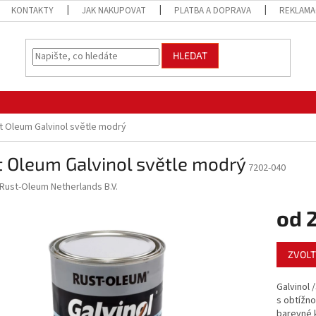
KONTAKTY
JAK NAKUPOVAT
PLATBA A DOPRAVA
REKLAMA
HLEDAT
t Oleum Galvinol světle modrý
 Oleum Galvinol světle modrý
7202-040
Rust-Oleum Netherlands B.V.
od
Měrná
ZVOLT
cena:
Galvinol 
s obtížno
barevné k