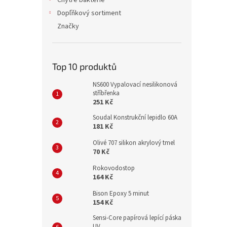
Chytré bakterie
Dopľňkový sortiment
Značky
Top 10 produktů
NS600 Vypalovací nesilikonová
stříbřenka
251 Kč
Soudal Konstrukční lepidlo 60A
181 Kč
Olivé 707 silikon akrylový tmel
70 Kč
Rokovodostop
164 Kč
Bison Epoxy 5 minut
154 Kč
Sensi-Core papírová lepící páska
UV