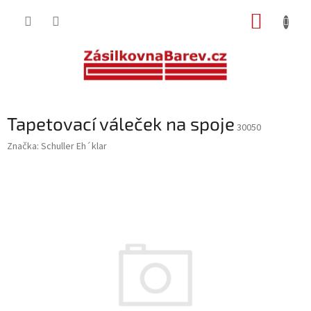
Přejít
NÁKUP
na
obsah
KOŠÍK
Tapetovací váleček na spoje
30050
Značka:
Schuller Eh´klar