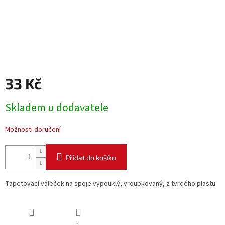
33 Kč
Měrná
Skladem u dodavatele
cena:
Možnosti doručení
Přidat do košíku
Tapetovací váleček na spoje vypouklý, vroubkovaný, z tvrdého plastu.