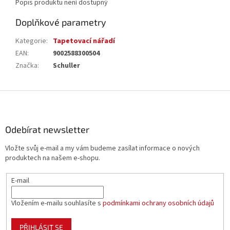
Popis produktu není dostupný
Doplňkové parametry
Kategorie
:
Tapetovací nářadí
EAN
:
9002588300504
Značka
:
Schuller
Z
á
p
a
Odebírat newsletter
t
Vložte svůj e-mail a my vám budeme zasílat informace o nových
í
produktech na našem e-shopu.
E-mail
Vložením e-mailu souhlasíte s
podmínkami ochrany osobních údajů
PŘIHLÁSIT SE