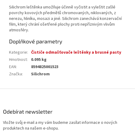
Silichrom leštěnka umožňuje účinně vyčistit a vyleštit zašlé
povrchy kovových předmětů chromovaných, niklovaných, z
nerezu, hliníku, mosazi a jiné. Silichrom zanechává konzervační
film, který chrání ošetřené plochy proti nepříznivým vlivům
atmosféry.
Doplňkové parametry
Kategorie
:
Čističe odmašťovače leštěnky a brusné pasty
Hmotnost
:
0.095 kg
EAN
:
8594825001523
Značka
:
Silichrom
Z
á
p
a
Odebírat newsletter
t
Vložte svůj e-mail a my vám budeme zasílat informace o nových
í
produktech na našem e-shopu.