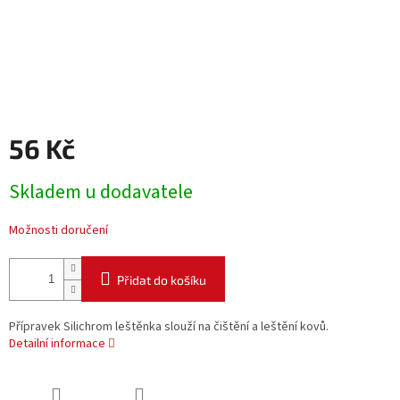
56 Kč
Měrná
Skladem u dodavatele
cena:
Možnosti doručení
Přidat do košíku
Přípravek Silichrom leštěnka slouží na čištění a leštění kovů.
Detailní informace