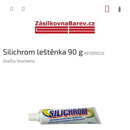
Přejít
NÁKUP
na
obsah
KOŠÍK
Silichrom leštěnka 90 g
0072050122
Značka:
Druchema