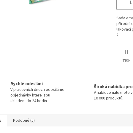
Sada emai
přírodní 
lakovací 
2
TISK
Rychlé odeslání
Široká nabídka pr
V pracovních dnech odesíláme
V nabídce naleznete v
objednávky které jsou
10 000 produktů.
skladem do 24 hodin
s
Podobné (5)