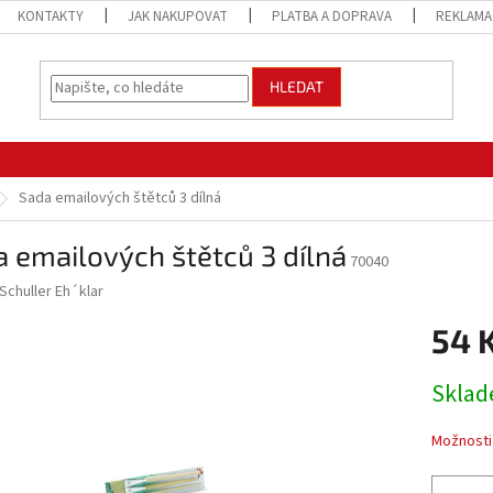
KONTAKTY
JAK NAKUPOVAT
PLATBA A DOPRAVA
REKLAMA
HLEDAT
Sada emailových štětců 3 dílná
 emailových štětců 3 dílná
70040
Schuller Eh´klar
54 
Měrná
Sklad
cena:
Možnosti