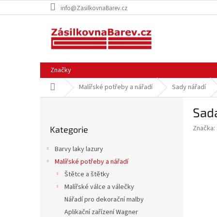
Přejít
info@ZasilkovnaBarev.cz
na
obsah
Značky
Domů
Malířské potřeby a nářadí
Sady nářadí
P
Sada
o
Přeskočit
s
Značka:
Kategorie
kategorie
t
r
Barvy laky lazury
a
Malířské potřeby a nářadí
n
Štětce a štětky
n
í
Malířské válce a válečky
p
Nářadí pro dekorační malby
a
Aplikační zařízení Wagner