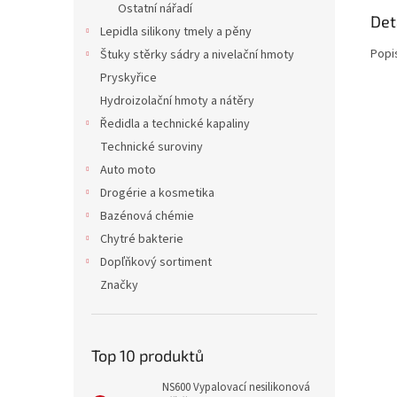
Ostatní nářadí
Det
Lepidla silikony tmely a pěny
Popi
Štuky stěrky sádry a nivelační hmoty
Pryskyřice
Hydroizolační hmoty a nátěry
Ředidla a technické kapaliny
Technické suroviny
Auto moto
Drogérie a kosmetika
Bazénová chémie
Chytré bakterie
Dopľňkový sortiment
Značky
Top 10 produktů
NS600 Vypalovací nesilikonová