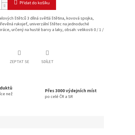
Přidat do košíku
lových štětců 3 dílná světlá štětina, kovová spojka,
dřevěná rukojeť, univerzální štětec na jednoduché
práce, určený na husté barvy a laky, obsah: velikosti 0 / 1 /
ZEPTAT SE
SDÍLET
oduktů
Přes 3000 výdejních míst
íce než
po celé ČR a SR