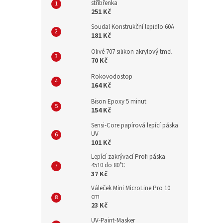
stříbřenka
251 Kč
Soudal Konstrukční lepidlo 60A
181 Kč
Olivé 707 silikon akrylový tmel
70 Kč
Rokovodostop
164 Kč
Bison Epoxy 5 minut
154 Kč
Sensi-Core papírová lepící páska
UV
101 Kč
Lepící zakrývací Profi páska
4510 do 80°C
37 Kč
Váleček Mini MicroLine Pro 10
cm
23 Kč
UV-Paint-Masker