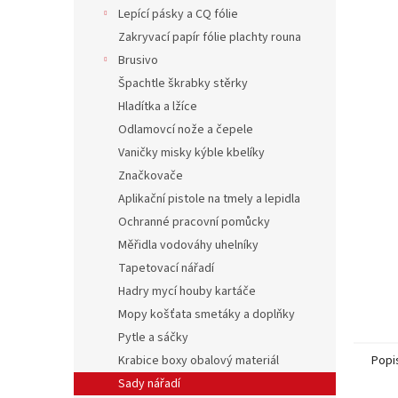
n
Lepící pásky a CQ fólie
e
Zakryvací papír fólie plachty rouna
l
Brusivo
Špachtle škrabky stěrky
Hladítka a lžíce
Odlamovcí nože a čepele
Vaničky misky kýble kbelíky
Značkovače
Aplikační pistole na tmely a lepidla
Ochranné pracovní pomůcky
Měřidla vodováhy uhelníky
Tapetovací nářadí
Hadry mycí houby kartáče
Mopy košťata smetáky a doplňky
Pytle a sáčky
Krabice boxy obalový materiál
Popi
Sady nářadí