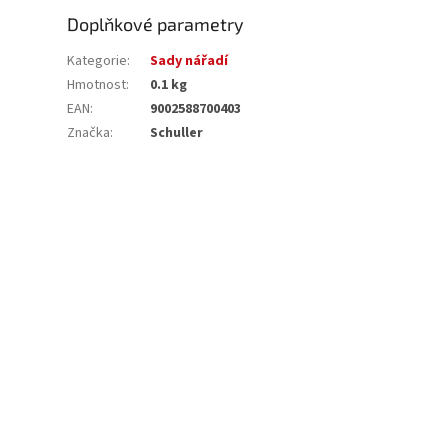
Doplňkové parametry
Kategorie
:
Sady nářadí
Hmotnost
:
0.1 kg
EAN
:
9002588700403
Značka
:
Schuller