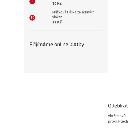
70 Kč
Mřížková Páska ze skelných
vláken
33 Kč
Přijímáme online platby
Z
á
p
a
t
Odebírat
í
Vložte svůj
produktech