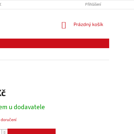
CE ZBOŽÍ
ODSTOUPENÍ OD KUPNÍ SMLOUVY
Přihlášení
PODMÍNKY OCHRANY O
NÁKUPNÍ
Prázdný košík
KOŠÍK
Kč
em u dodavatele
 doručení