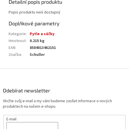
Detailní popis produktu
Popis produktu není dostupný
Doplňkové parametry
Kategorie
:
Pytle a sáčky
Hmotnost
:
0.215 kg
EAN
:
8584013462151
Značka
:
Schuller
Z
á
p
a
Odebírat newsletter
t
Vložte svůj e-mail a my vám budeme zasílat informace o nových
í
produktech na našem e-shopu.
E-mail