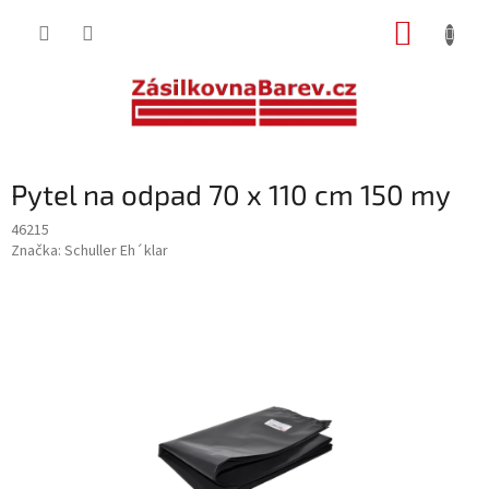
Přejít
NÁKUP
na
obsah
KOŠÍK
Pytel na odpad 70 x 110 cm 150 my
46215
Značka:
Schuller Eh´klar