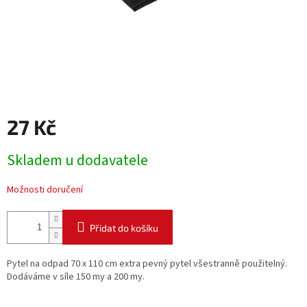
27 Kč
Měrná
Skladem u dodavatele
cena:
Možnosti doručení
Přidat do košíku
Pytel na odpad 70 x 110 cm extra pevný pytel všestranně použitelný.
Dodáváme v síle 150 my a 200 my.