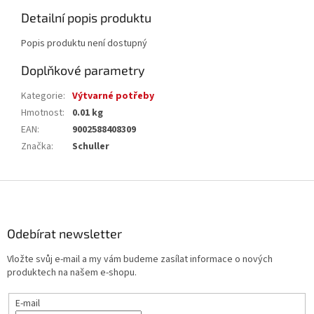
Detailní popis produktu
Popis produktu není dostupný
Doplňkové parametry
Kategorie
:
Výtvarné potřeby
Hmotnost
:
0.01 kg
EAN
:
9002588408309
Značka
:
Schuller
Z
á
p
a
Odebírat newsletter
t
Vložte svůj e-mail a my vám budeme zasílat informace o nových
í
produktech na našem e-shopu.
E-mail