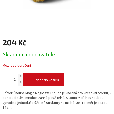
204 Kč
Měrná
Skladem u dodavatele
cena:
Možnosti doručení
Přidat do košíku
Přírodní houba Magic Magic-Wall houba je vhodná pro kreativní tvorbu, k
dekoraci stěn, mnohostranně použitelná. S touto Mořskou houbou
vytvoříte jednoduše ůžasné struktury na malbě. Její rozměr je cca 12 -
14 cm.