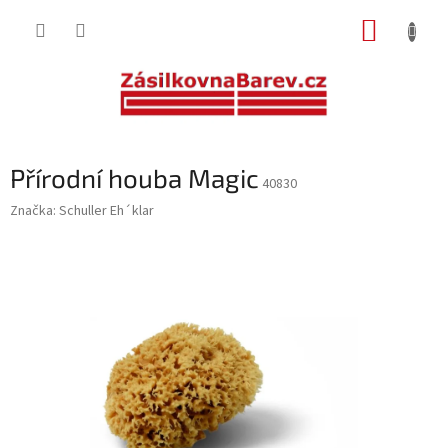
Přejít
NÁKUP
na
obsah
KOŠÍK
Přírodní houba Magic
40830
Značka:
Schuller Eh´klar