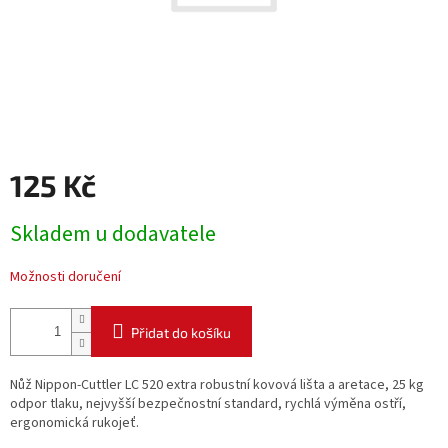
125 Kč
Měrná
Skladem u dodavatele
cena:
Možnosti doručení
Přidat do košíku
Nůž Nippon-Cuttler LC 520 extra robustní kovová lišta a aretace, 25 kg
odpor tlaku, nejvyšší bezpečnostní standard, rychlá výměna ostří,
ergonomická rukojeť.