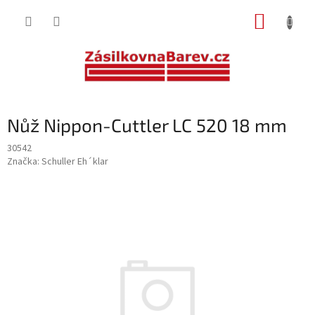
Přejít
NÁKUP
na
obsah
KOŠÍK
Nůž Nippon-Cuttler LC 520 18 mm
30542
Značka:
Schuller Eh´klar