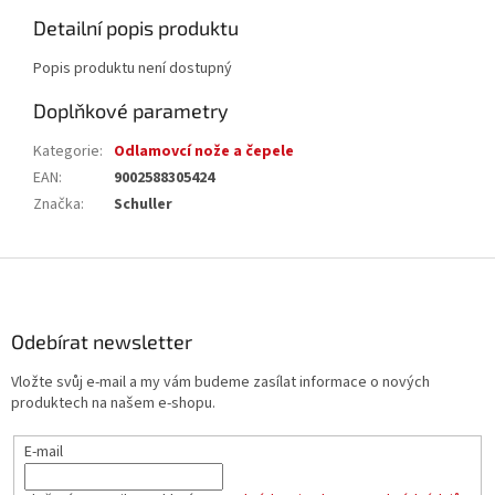
Detailní popis produktu
Popis produktu není dostupný
Doplňkové parametry
Kategorie
:
Odlamovcí nože a čepele
EAN
:
9002588305424
Značka
:
Schuller
Z
á
p
a
Odebírat newsletter
t
Vložte svůj e-mail a my vám budeme zasílat informace o nových
í
produktech na našem e-shopu.
E-mail