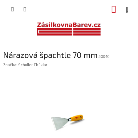
Přejít
NÁKUP
na
obsah
KOŠÍK
Nárazová špachtle 70 mm
50040
Značka:
Schuller Eh´klar