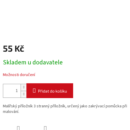
55 Kč
Měrná
Skladem u dodavatele
cena:
Možnosti doručení
Přidat do košíku
Malířský příložník 3 stranný příložník, určený jako zakrývací pomůcka při
malování.