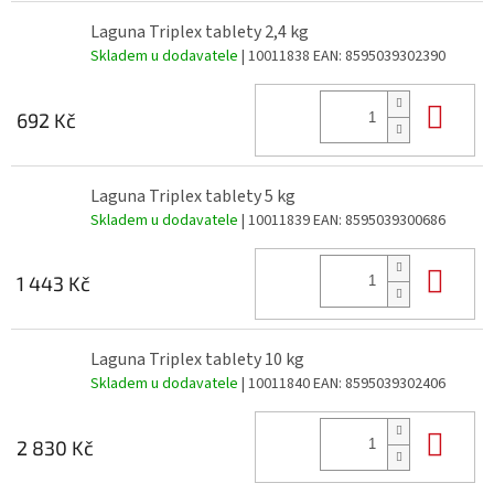
Laguna Triplex tablety 2,4 kg
Skladem u dodavatele
| 10011838
EAN:
8595039302390
Do 
692 Kč
Laguna Triplex tablety 5 kg
Skladem u dodavatele
| 10011839
EAN:
8595039300686
Do 
1 443 Kč
Laguna Triplex tablety 10 kg
Skladem u dodavatele
| 10011840
EAN:
8595039302406
Do 
2 830 Kč