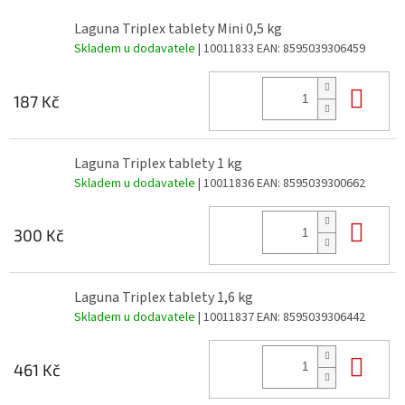
Laguna Triplex tablety Mini 0,5 kg
Skladem u dodavatele
| 10011833
EAN:
8595039306459
Do 
187 Kč
Laguna Triplex tablety 1 kg
Skladem u dodavatele
| 10011836
EAN:
8595039300662
Do 
300 Kč
Laguna Triplex tablety 1,6 kg
Skladem u dodavatele
| 10011837
EAN:
8595039306442
Do 
461 Kč