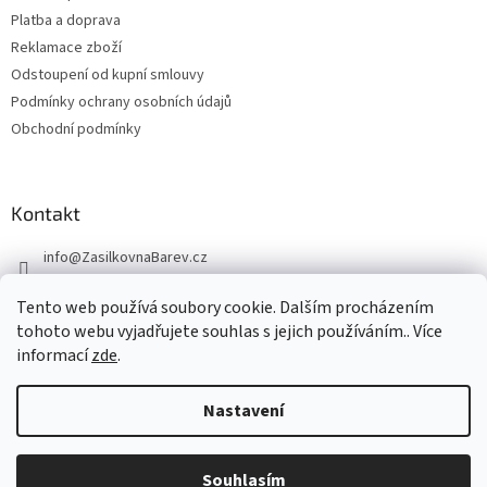
Platba a doprava
Reklamace zboží
Odstoupení od kupní smlouvy
Podmínky ochrany osobních údajů
Obchodní podmínky
Kontakt
info
@
ZasilkovnaBarev.cz
705 633 776
Tento web používá soubory cookie. Dalším procházením
tohoto webu vyjadřujete souhlas s jejich používáním.. Více
informací
zde
.
Nastavení
Vytvořil Shoptet
Souhlasím
Copyright 2026
ZasilkovnaBarev.cz
. Všechna práva vyhrazena.