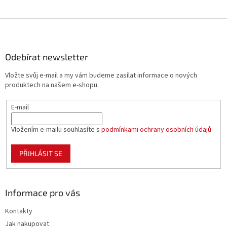
Z
á
p
a
Odebírat newsletter
t
Vložte svůj e-mail a my vám budeme zasílat informace o nových
í
produktech na našem e-shopu.
E-mail
Vložením e-mailu souhlasíte s
podmínkami ochrany osobních údajů
PŘIHLÁSIT SE
Informace pro vás
Kontakty
Jak nakupovat