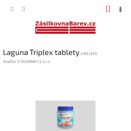
Přejít
NÁKUP
na
obsah
KOŠÍK
Laguna Triplex tablety
10011833
Značka:
STACHEMA CZ s.r.o.