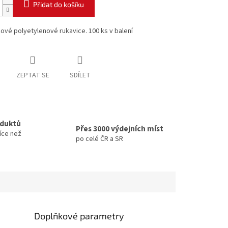
Přidat do košíku
vé polyetylenové rukavice. 100 ks v balení
ZEPTAT SE
SDÍLET
oduktů
Přes 3000 výdejních míst
íce než
po celé ČR a SR
Doplňkové parametry