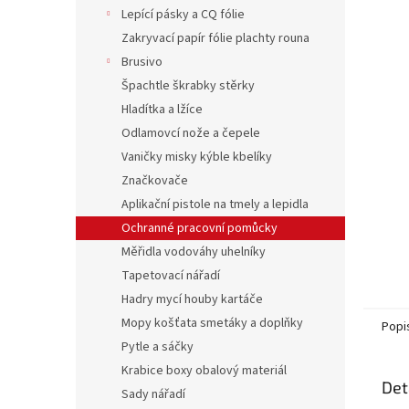
n
Lepící pásky a CQ fólie
e
Zakryvací papír fólie plachty rouna
l
Brusivo
Špachtle škrabky stěrky
Hladítka a lžíce
Odlamovcí nože a čepele
Vaničky misky kýble kbelíky
Značkovače
Aplikační pistole na tmely a lepidla
Ochranné pracovní pomůcky
Měřidla vodováhy uhelníky
Tapetovací nářadí
Hadry mycí houby kartáče
Mopy košťata smetáky a doplňky
Popi
Pytle a sáčky
Krabice boxy obalový materiál
Det
Sady nářadí