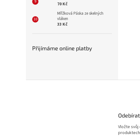
70 Kč
Mřížková Páska ze skelných
vláken
33 Kč
Přijímáme online platby
Z
á
p
a
t
Odebírat
í
Vložte svůj
produktech