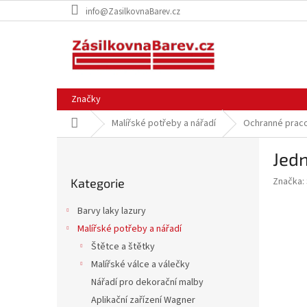
Přejít
info@ZasilkovnaBarev.cz
na
obsah
Značky
Domů
Malířské potřeby a nářadí
Ochranné prac
P
Jedn
o
Přeskočit
s
Značka:
Kategorie
kategorie
t
r
Barvy laky lazury
a
Malířské potřeby a nářadí
n
Štětce a štětky
n
í
Malířské válce a válečky
p
Nářadí pro dekorační malby
a
Aplikační zařízení Wagner