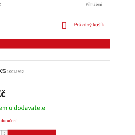
CE ZBOŽÍ
ODSTOUPENÍ OD KUPNÍ SMLOUVY
Přihlášení
PODMÍNKY OCHRANY O
NÁKUPNÍ
Prázdný košík
KOŠÍK
ks
10015952
Kč
em u dodavatele
 doručení