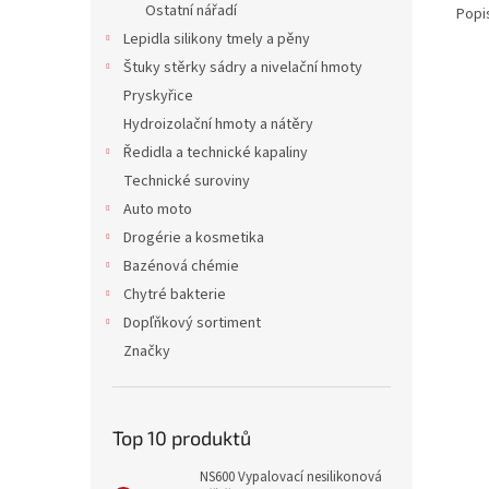
Ostatní nářadí
Popi
Lepidla silikony tmely a pěny
Štuky stěrky sádry a nivelační hmoty
Pryskyřice
Hydroizolační hmoty a nátěry
Ředidla a technické kapaliny
Technické suroviny
Auto moto
Drogérie a kosmetika
Bazénová chémie
Chytré bakterie
Dopľňkový sortiment
Značky
Top 10 produktů
NS600 Vypalovací nesilikonová