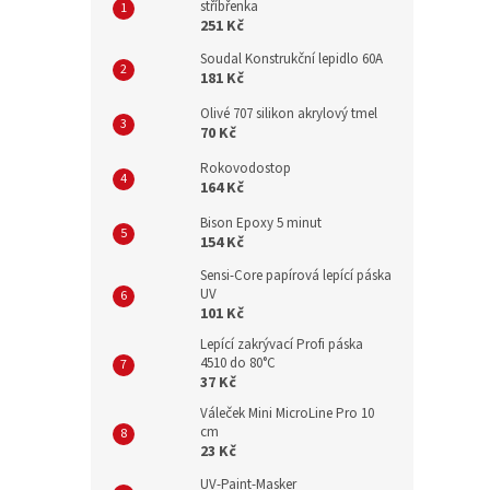
stříbřenka
251 Kč
Soudal Konstrukční lepidlo 60A
181 Kč
Olivé 707 silikon akrylový tmel
70 Kč
Rokovodostop
164 Kč
Bison Epoxy 5 minut
154 Kč
Sensi-Core papírová lepící páska
UV
101 Kč
Lepící zakrývací Profi páska
4510 do 80°C
37 Kč
Váleček Mini MicroLine Pro 10
cm
23 Kč
UV-Paint-Masker