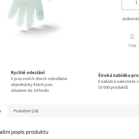
Jednorázo
TISK
Rychlé odeslání
Široká nabídka pr
V pracovních dnech odesíláme
V nabídce naleznete v
objednávky které jsou
10 000 produktů.
skladem do 24 hodin
s
Podobné (16)
ailní popis produktu