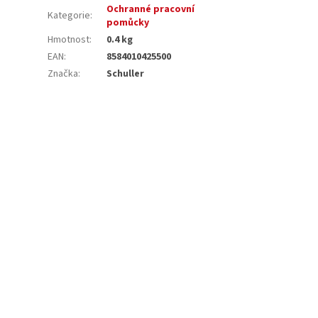
Ochranné pracovní
Kategorie
:
pomůcky
Hmotnost
:
0.4 kg
EAN
:
8584010425500
Značka
:
Schuller