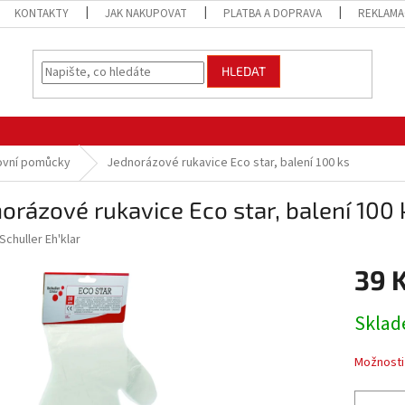
KONTAKTY
JAK NAKUPOVAT
PLATBA A DOPRAVA
REKLAMA
HLEDAT
ovní pomůcky
Jednorázové rukavice Eco star, balení 100 ks
orázové rukavice Eco star, balení 100 
Schuller Eh'klar
39 
Měrná
Sklad
cena:
Možnosti