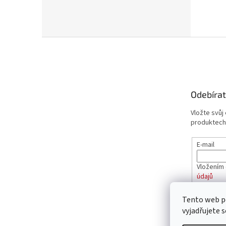
Z
á
p
a
t
Odebírat
í
Vložte svůj
produktech
E-mail
Vložením 
údajů
Tento web p
PŘIHL
vyjadřujete s