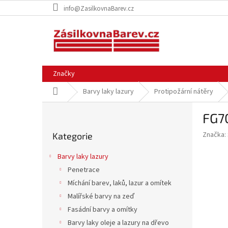
Přejít
info@ZasilkovnaBarev.cz
na
obsah
Značky
Domů
Barvy laky lazury
Protipožární nátěry
P
FG7
o
Přeskočit
s
Značka:
Kategorie
kategorie
t
r
Barvy laky lazury
a
Penetrace
n
Míchání barev, laků, lazur a omítek
n
í
Malířské barvy na zeď
p
Fasádní barvy a omítky
a
Barvy laky oleje a lazury na dřevo