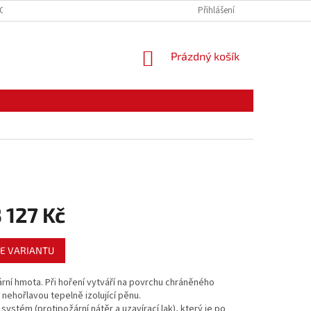
CE ZBOŽÍ
ODSTOUPENÍ OD KUPNÍ SMLOUVY
Přihlášení
PODMÍNKY OCHRANY O
NÁKUPNÍ
Prázdný košík
KOŠÍK
 127 Kč
E VARIANTU
rní hmota. Při hoření vytváří na povrchu chráněného
 nehořlavou tepelně izolující pěnu.
systém (protipožární nátěr a uzavírací lak), který je po