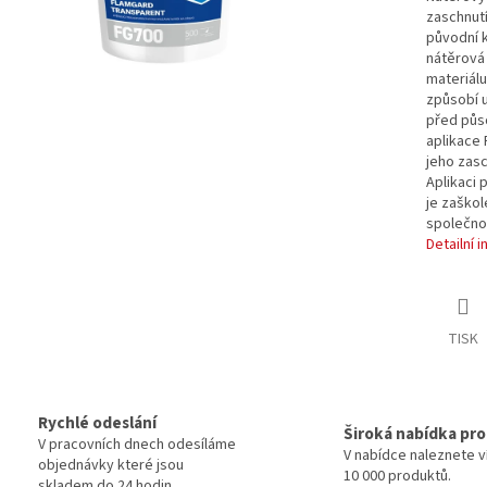
zaschnut
původní k
nátěrová
materiálu
způsobí u
před půs
aplikace 
jeho zasc
Aplikaci 
je zaško
společno
Detailní 
TISK
Rychlé odeslání
Široká nabídka pr
V pracovních dnech odesíláme
V nabídce naleznete v
objednávky které jsou
10 000 produktů.
skladem do 24 hodin