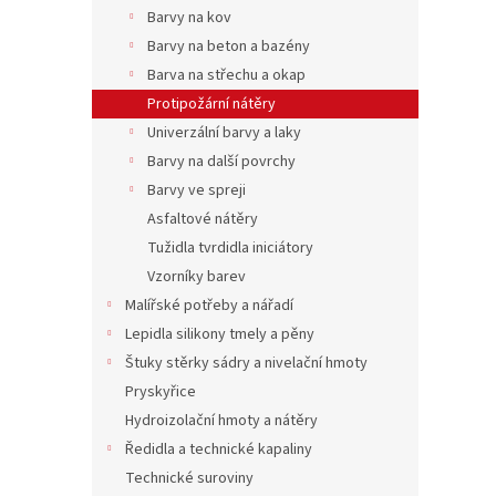
n
Barvy na kov
e
Barvy na beton a bazény
l
Barva na střechu a okap
Protipožární nátěry
Univerzální barvy a laky
Barvy na další povrchy
Barvy ve spreji
Asfaltové nátěry
Tužidla tvrdidla iniciátory
Vzorníky barev
Malířské potřeby a nářadí
Lepidla silikony tmely a pěny
Štuky stěrky sádry a nivelační hmoty
Pryskyřice
Hydroizolační hmoty a nátěry
Ředidla a technické kapaliny
Technické suroviny