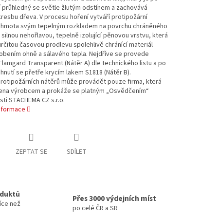
í průhledný se světle žlutým odstínem a zachovává
resbu dřeva. V procesu hoření vytváří protipožární
 hmota svým tepelným rozkladem na povrchu chráněného
 silnou nehořlavou, tepelně izolující pěnovou vrstvu, která
rčitou časovou prodlevu spolehlivě chránící materiál
obením ohně a sálavého tepla. Nejdříve se provede
Flamgard Transparent (Nátěr A) dle technického listu a po
hnutí se přetře krycím lakem S1818 (Nátěr B).
protipožárních nátěrů může provádět pouze firma, která
lena výrobcem a prokáže se platným „Osvědčením“
sti STACHEMA CZ s.r.o.
informace
ZEPTAT SE
SDÍLET
oduktů
Přes 3000 výdejních míst
íce než
po celé ČR a SR