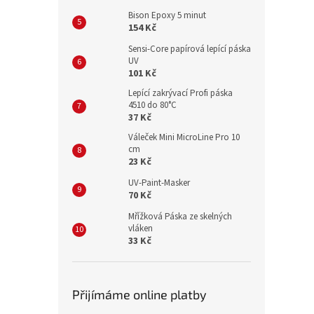
Bison Epoxy 5 minut
154 Kč
Sensi-Core papírová lepící páska
UV
101 Kč
Lepící zakrývací Profi páska
4510 do 80°C
37 Kč
Váleček Mini MicroLine Pro 10
cm
23 Kč
UV-Paint-Masker
70 Kč
Mřížková Páska ze skelných
vláken
33 Kč
Přijímáme online platby