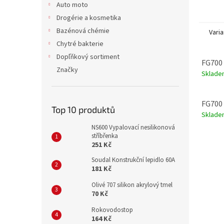
Auto moto
Drogérie a kosmetika
Bazénová chémie
Varia
Chytré bakterie
Dopľňkový sortiment
FG700 
Značky
Sklade
FG700 
Top 10 produktů
Sklade
NS600 Vypalovací nesilikonová
stříbřenka
251 Kč
Soudal Konstrukční lepidlo 60A
181 Kč
Olivé 707 silikon akrylový tmel
70 Kč
Rokovodostop
164 Kč