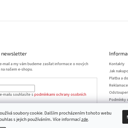
 newsletter
Informa
 e-mail a my vám budeme zasílat informace o nových
Kontakty
 na našem e-shopu.
Jak nakup
Platba a d
Reklamace
Odstoupení
e-mailu souhlasíte s
podmínkami ochrany osobních
Podmínky 
údajů
Obchodní 
oužívá soubory cookie. Dalším procházením tohoto webu
ÁSIT SE
ouhlas s jejich používáním.. Více informací
zde
.