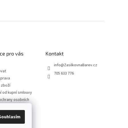
ce pro vás
Kontakt
info
@
ZasilkovnaBarev.cz
ovat
705 633 776
oprava
 zboží
 od kupní smlouvy
ochrany osobních
podmínky
Souhlasím