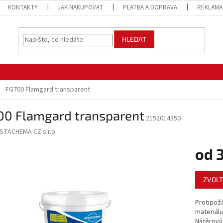
KONTAKTY
JAK NAKUPOVAT
PLATBA A DOPRAVA
REKLAMA
HLEDAT
FG700 Flamgard transparent
00 Flamgard transparent
2152014350
STACHEMA CZ s.r.o.
od
3
Měrná
ZVOLT
cena:
Protipožá
materiálu
Nátěrový 