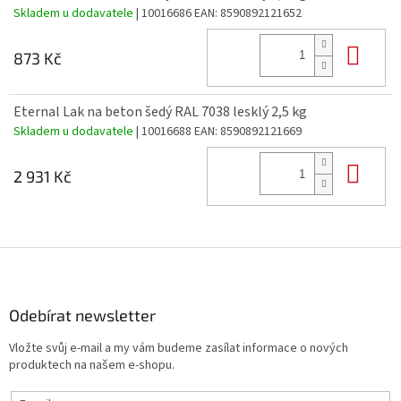
Skladem u dodavatele
| 10016686
EAN:
8590892121652
Do 
873 Kč
Eternal Lak na beton šedý RAL 7038 lesklý 2,5 kg
Skladem u dodavatele
| 10016688
EAN:
8590892121669
Do 
2 931 Kč
Z
á
p
a
Odebírat newsletter
t
Vložte svůj e-mail a my vám budeme zasílat informace o nových
í
produktech na našem e-shopu.