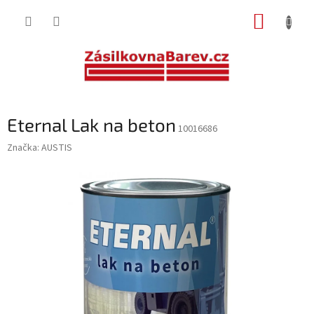
Přejít
NÁKUP
na
obsah
KOŠÍK
Eternal Lak na beton
10016686
Značka:
AUSTIS