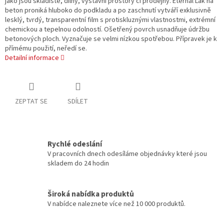
jako jsou skladiště, dílny, výstavní prostory či prodejny. Eternal Lak na
beton proniká hluboko do podkladu a po zaschnutí vytváří exklusivně
lesklý, tvrdý, transparentní film s protiskluznými vlastnostmi, extrémní
chemickou a tepelnou odolností. Ošetřený povrch usnadňuje údržbu
betonových ploch. Vyznačuje se velmi nízkou spotřebou. Přípravek je k
přímému použití, neředí se.
Detailní informace
ZEPTAT SE
SDÍLET
Rychlé odeslání
V pracovních dnech odesíláme objednávky které jsou
skladem do 24 hodin
Široká nabídka produktů
V nabídce naleznete více než 10 000 produktů.