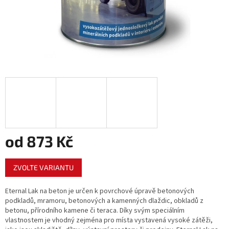
od
873 Kč
Měrná
ZVOLTE VARIANTU
cena:
Eternal Lak na beton je určen k povrchové úpravě betonových
podkladů, mramoru, betonových a kamenných dlaždic, obkladů z
betonu, přírodního kamene či teraca. Díky svým speciálním
vlastnostem je vhodný zejména pro místa vystavená vysoké zátěži,