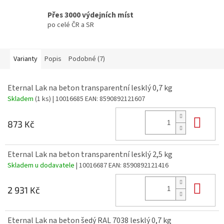
Přes 3000 výdejních míst
po celé ČR a SR
Varianty
Popis
Podobné (7)
Eternal Lak na beton transparentní lesklý 0,7 kg
Skladem
(1 ks)
| 10016685
EAN:
8590892121607
Do 
873 Kč
Eternal Lak na beton transparentní lesklý 2,5 kg
Skladem u dodavatele
| 10016687
EAN:
8590892121416
Do 
2 931 Kč
Eternal Lak na beton šedý RAL 7038 lesklý 0,7 kg