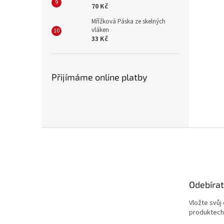
70 Kč
Mřížková Páska ze skelných
vláken
33 Kč
Přijímáme online platby
Z
á
p
a
t
Odebírat
í
Vložte svůj
produktech