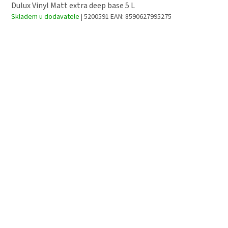
Dulux Vinyl Matt extra deep base 5 L
Skladem u dodavatele
| 5200591
EAN:
8590627995275