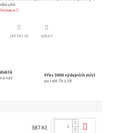
lní užití.
informace
ZEPTAT SE
SDÍLET
oduktů
Přes 3000 výdejních míst
íce než
po celé ČR a SR
Do košíku
387 Kč