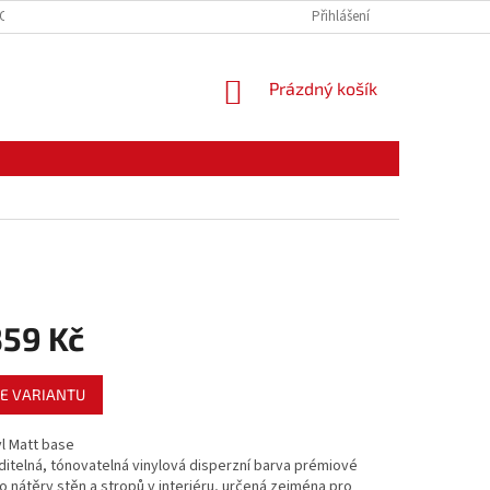
CE ZBOŽÍ
ODSTOUPENÍ OD KUPNÍ SMLOUVY
Přihlášení
PODMÍNKY OCHRANY O
NÁKUPNÍ
Prázdný košík
KOŠÍK
359 Kč
E VARIANTU
yl Matt base
itelná, tónovatelná vinylová disperzní barva prémiové
ro nátěry stěn a stropů v interiéru, určená zejména pro