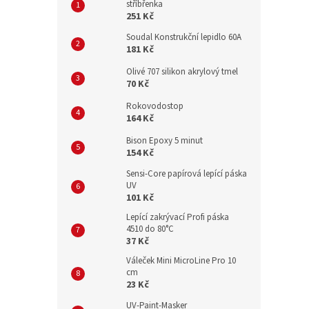
stříbřenka
251 Kč
Soudal Konstrukční lepidlo 60A
181 Kč
Olivé 707 silikon akrylový tmel
70 Kč
Rokovodostop
164 Kč
Bison Epoxy 5 minut
154 Kč
Sensi-Core papírová lepící páska
UV
101 Kč
Lepící zakrývací Profi páska
4510 do 80°C
37 Kč
Váleček Mini MicroLine Pro 10
cm
23 Kč
UV-Paint-Masker