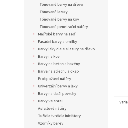
n
Tónované barvy na dřevo
e
Tónované lazury
l
Tónované barvy na kov
Tónované penetrační nátěry
Malířské barvy na zeď
Fasádní barvy a omítky
Barvy laky oleje a lazury na dřevo
Barvy na kov
Barvy na beton a bazény
Barva na střechu a okap
Protipožární nátěry
Univerzální barvy a laky
Barvy na další povrchy
Barvy ve spreji
Varia
Asfaltové nátěry
Tužidla tvrdidla iniciátory
Vzorníky barev