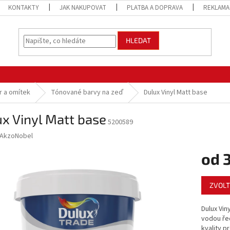
KONTAKTY
JAK NAKUPOVAT
PLATBA A DOPRAVA
REKLAMA
HLEDAT
ur a omítek
Tónované barvy na zeď
Dulux Vinyl Matt base
x Vinyl Matt base
5200589
AkzoNobel
od
Měrná
ZVOLT
cena:
Dulux Vin
vodou řed
kvality p