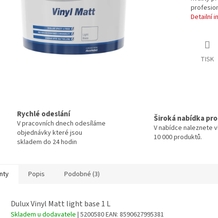
profesioná
Detailní 
TISK
Rychlé odeslání
Široká nabídka pr
V pracovních dnech odesíláme
V nabídce naleznete v
objednávky které jsou
10 000 produktů.
skladem do 24 hodin
nty
Popis
Podobné (3)
Dulux Vinyl Matt light base 1 L
Skladem u dodavatele
| 5200580
EAN:
8590627995381