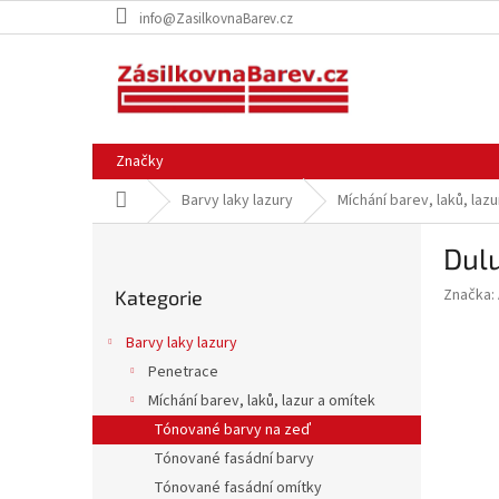
Přejít
info@ZasilkovnaBarev.cz
na
obsah
Značky
Domů
Barvy laky lazury
Míchání barev, laků, laz
P
Dulu
o
Přeskočit
s
Značka:
Kategorie
kategorie
t
r
Barvy laky lazury
a
Penetrace
n
Míchání barev, laků, lazur a omítek
n
í
Tónované barvy na zeď
p
Tónované fasádní barvy
a
Tónované fasádní omítky