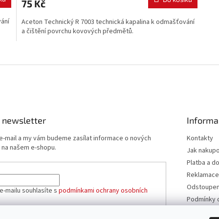
75 Kč
vání
Aceton Technický R 7003 technická kapalina k odmašťování
a čištění povrchu kovových předmětů.
O
v
l
á
d
a
c
í
 newsletter
Informa
p
r
 e-mail a my vám budeme zasílat informace o nových
Kontakty
v
 na našem e-shopu.
Jak nakup
k
Platba a d
y
v
Reklamace
ý
Odstoupení
e-mailu souhlasíte s
podmínkami ochrany osobních
p
Podmínky 
i
údajů
s