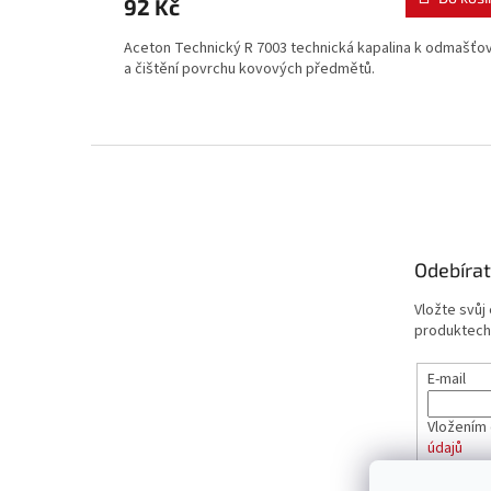
92 Kč
Aceton Technický R 7003 technická kapalina k odmašťo
a čištění povrchu kovových předmětů.
Z
á
p
a
t
Odebírat
í
Vložte svůj
produktech
E-mail
Vložením 
údajů