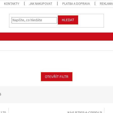
KONTAKTY
JAK NAKUPOVAT
PLATBA A DOPRAVA
REKLAMA
HLEDAT
OTEVŘÍT FILTR
ě
L170
Kód:
R7003-A-C0000-L9