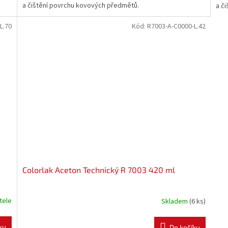
a čištění povrchu kovových předmětů.
a č
L.70
Kód:
R7003-A-C0000-L.42
Colorlak Aceton Technický R 7003 420 ml
tele
Skladem
(6 ks)
ku
Do košíku