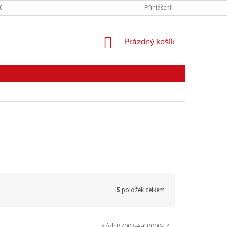
CE ZBOŽÍ
ODSTOUPENÍ OD KUPNÍ SMLOUVY
Přihlášení
PODMÍNKY OCHRANY O
NÁKUPNÍ
Prázdný košík
KOŠÍK
5
položek celkem
Kód:
R7003-A-C0000-L4