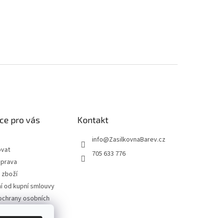
ce pro vás
Kontakt
info
@
ZasilkovnaBarev.cz
ovat
705 633 776
oprava
 zboží
 od kupní smlouvy
ochrany osobních