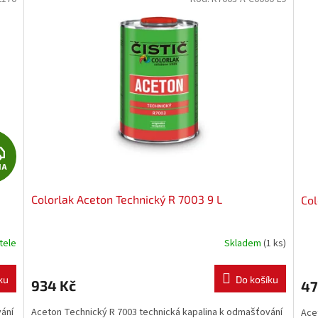
Z
MA
D
Colorlak Aceton Technický R 7003 9 L
Col
A
R
tele
Skladem
(1 ks)
M
ku
Do košíku
934 Kč
47
A
vání
Aceton Technický R 7003 technická kapalina k odmašťování
Ace